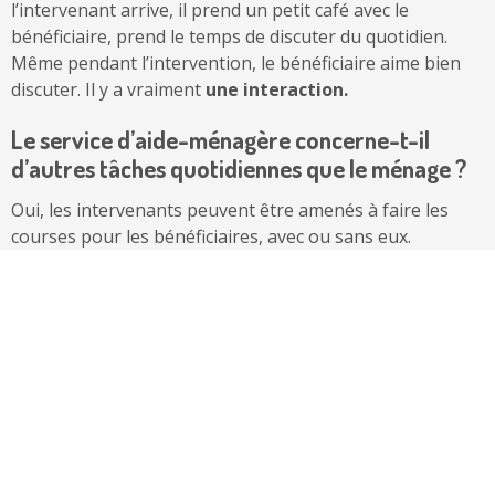
l’intervenant arrive, il prend un petit café avec le
bénéficiaire, prend le temps de discuter du quotidien.
Même pendant l’intervention, le bénéficiaire aime bien
discuter. Il y a vraiment
une interaction.
Le service d’aide-ménagère concerne-t-il
d’autres tâches quotidiennes que le ménage ?
Oui, les intervenants peuvent être amenés à faire les
courses pour les bénéficiaires, avec ou sans eux.
L’intervenant et le bénéficiaire ont une réelle interaction,
ils préparent un repas en fonction des goûts et des
envies de ce dernier.
C’est l’occasion de discuter de la
recette et de la faire ensemble
!
Vous privilégiez la stabilité des interventions,
n’est-ce-pas ?
En effet, nous proposons aux bénéficiaires de toujours
recevoir le même intervenant lorsqu’il s’agit