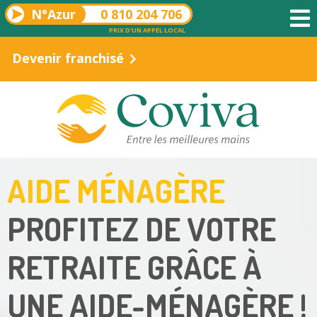
N°Azur
0 810 204 706
PRIX D'UN APPEL LOCAL
Devenir franchisé
AIDE MÉNAGÈRE
PROFITEZ DE VOTRE
RETRAITE GRÂCE À
UNE AIDE-MÉNAGÈRE !