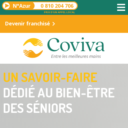
N°Azur
0 810 204 706
PRIX D'UN APPEL LOCAL
Devenir franchisé
UN SAVOIR-FAIRE
DÉDIÉ AU BIEN-ÊTRE
DES SÉNIORS