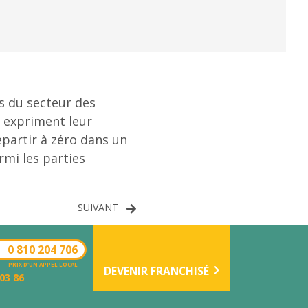
s du secteur des
, expriment leur
epartir à zéro dans un
mi les parties
SUIVANT
0 810 204 706
PRIX D'UN APPEL LOCAL
DEVENIR FRANCHISÉ
 03 86