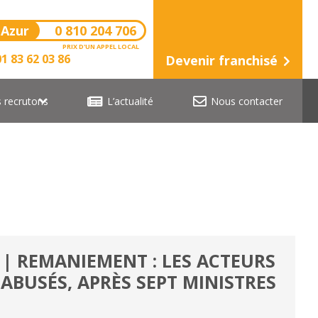
Azur
0 810 204 706
PRIX D'UN APPEL LOCAL
1 83 62 03 86
Devenir franchisé
 recrutons
L’actualité
Nous contacter
| REMANIEMENT : LES ACTEURS
ABUSÉS, APRÈS SEPT MINISTRES